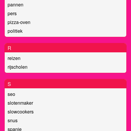
pannen
pers
pizza-oven
politiek
R
reizen
rijscholen
S
seo
slotenmaker
slowcookers
snus
spanje