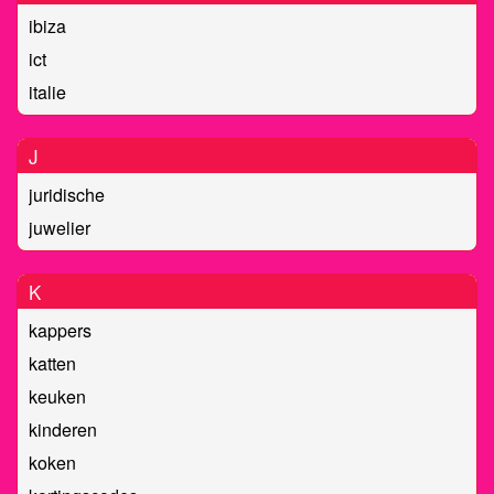
ibiza
ict
italie
J
juridische
juwelier
K
kappers
katten
keuken
kinderen
koken