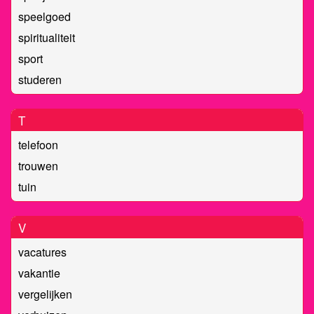
speelgoed
spiritualiteit
sport
studeren
T
telefoon
trouwen
tuin
V
vacatures
vakantie
vergelijken