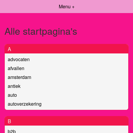
Menu +
Alle startpagina's
A
advocaten
afvallen
amsterdam
antiek
auto
autoverzekering
B
b2b