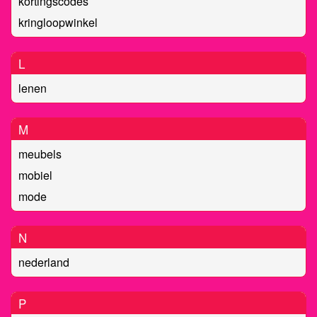
kortingscodes
kringloopwinkel
L
lenen
M
meubels
mobiel
mode
N
nederland
P