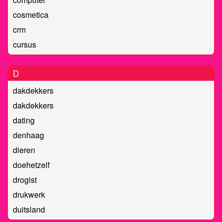
cosmetica
crm
cursus
D
dakdekkers
dakdekkers
dating
denhaag
dieren
doehetzelf
drogist
drukwerk
duitsland