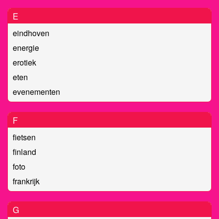
E
eindhoven
energie
erotiek
eten
evenementen
F
fietsen
finland
foto
frankrijk
G