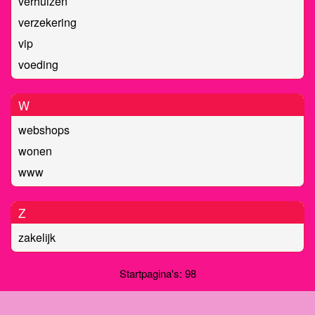
verhuizen
verzekering
vip
voeding
W
webshops
wonen
www
Z
zakelijk
Startpagina's: 98