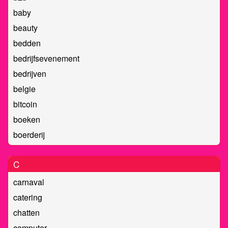
baby
beauty
bedden
bedrijfsevenement
bedrijven
belgie
bitcoin
boeken
boerderij
C
carnaval
catering
chatten
computer