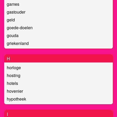
games
gastouder
geld
goede-doelen
gouda
griekenland
H
horloge
hosting
hotels
hovenier
hypotheek
I